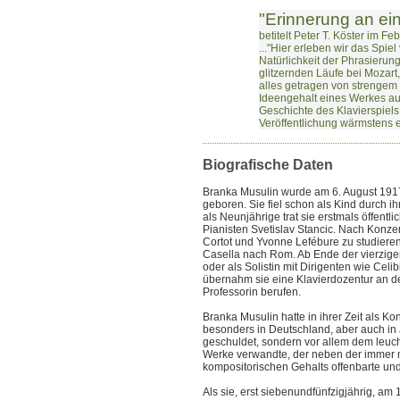
"Erinnerung an ein
betitelt Peter T. Köster im 
..."Hier erleben wir das Spie
Natürlichkeit der Phrasierun
glitzernden Läufe bei Mozart
alles getragen von strengem
Ideengehalt eines Werkes auf
Geschichte des Klavierspiels
Veröffentlichung wärmstens 
Biografische Daten
Branka Musulin wurde am 6. August 1917 
geboren
. Sie
fiel schon als Kind durch ih
als Neunjährige trat sie erstmals öffent
Pianisten Svetislav Stancic. Nach Konzer
Cortot und Yvonne Lefébure zu studiere
Casella nach Rom. Ab Ende der vierzig
oder als Solistin mit Dirigenten wie Celi
übernahm sie eine Klavierdozentur an d
Professorin berufen.
Branka Musulin hatte in ihrer Zeit als K
besonders in Deutschland, aber auch in
geschuldet, sondern vor allem dem leuch
Werke verwandte, der neben der immer 
kompositorischen Gehalts offenbarte und 
Als sie, erst siebenundfünfzigjährig, am 