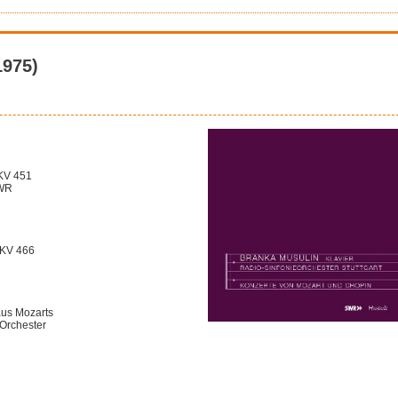
1975)
 KV 451
SWR
l KV 466
aus Mozarts
 Orchester