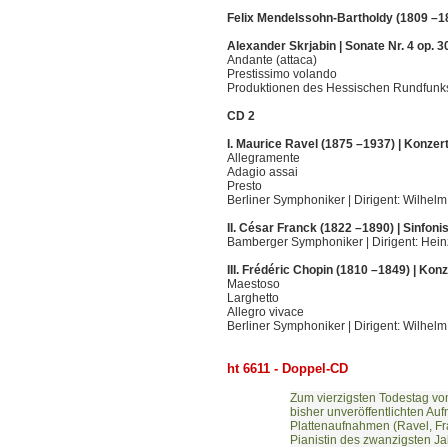
Felix Mendelssohn-Bartholdy (1809 –18
Alexander Skrjabin | Sonate Nr. 4 op. 3
Andante (attaca)
Prestissimo volando
Produktionen des Hessischen Rundfunks
CD 2
I. Maurice Ravel (1875 –1937) | Konzer
Allegramente
Adagio assai
Presto
Berliner Symphoniker | Dirigent: Wilhel
II. César Franck (1822 –1890) | Sinfoni
Bamberger Symphoniker | Dirigent: Hein
III. Frédéric Chopin (1810 –1849) | Kon
Maestoso
Larghetto
Allegro vivace
Berliner Symphoniker | Dirigent: Wilhelm
ht 6611 - Doppel-CD
Zum vierzigsten Todestag von
bisher unveröffentlichten A
Plattenaufnahmen (Ravel, Fr
Pianistin des zwanzigsten Ja