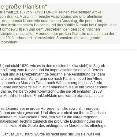
e große Pianistin"
Februarheft (2013) von FONO FORUM seinen zweiseitigen Artikel:
l von Branka Musulin in reinster Ausprägung: die unprätentiöse
g, den ebenso klaren wie nuancierten Anschlag, die perlenden,
, den instrumentalen Belcanto und das subtile Rubato bei Chopin - das
 Formbewußtsein und dem Bestreben, den geistig-sinnlichen
zuspüren....sei allen Freunden der großen Pianistin und allen an der
 im 20. Jahrhundert interessierten Sammlern die vorliegende
empfohlen!"
(und nicht 1920, wie es in den meisten Lexika steht) in Zagreb
ren Drang zum Klavier und ihr Improvisationstalent auf. Bereits
lich auf und als Dreizehnjährige begann eine Ausbildung bei dem
tdiplom und dem Abitur ging sie nach Paris, um dort bei Alfred
n, danach zu Max von Pauer nach Württemberg und zu Alfredo
er Jahre konzertierte sie in zunehmendem Maße mit Soloabenden
bidache, Keilberth oder Konwitschny, die sie oft einluden. 1958
er Musikhochschule Frankfurt/Main und wurde etwas später zur
onzertpianistin eine große Hörergemeinde, sowohl in Europa,
 Japan um sich geschart. Und dies war nicht nur ihrem Charisma
tenden musikalischen Ernst, den sie für die vorgetragenen
makellosen Technik zugleich die profunde Durchdringung des
nicht zuletzt die Seele des erklingenden Musikstücks offenlegte.
1. Januar 1975 starb, wurde es recht bald still um sie, was vor