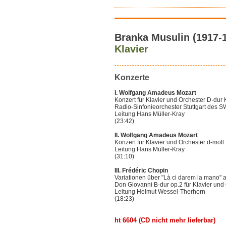
Branka Musulin (1917-
Klavier
Konzerte
I. Wolfgang Amadeus Mozart
Konzert für Klavier und Orchester D-dur
Radio-Sinfonieorchester Stuttgart des 
Leitung Hans Müller-Kray
(23:42)
II. Wolfgang Amadeus Mozart
Konzert für Klavier und Orchester d-mol
Leitung Hans Müller-Kray
(31:10)
I
II. Frédéric Chopin
Variationen über "Là ci darem la mano" 
Don Giovanni B-dur op.2 für Klavier und
Leitung Helmut Wessel-Therhorn
(18:23)
ht 6604 (CD nicht mehr lieferbar)