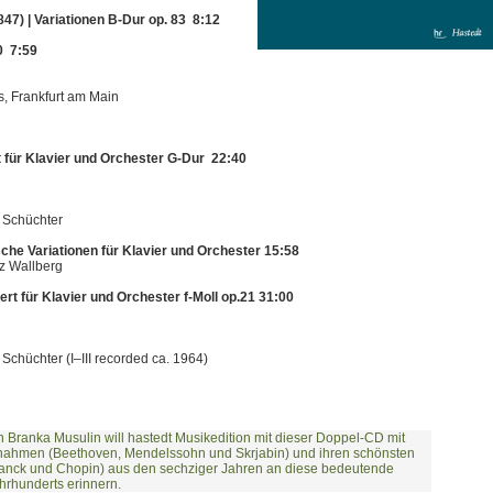
47) | Variationen B-Dur op. 83 8:12
0 7:59
, Frankfurt am Main
t für Klavier und Orchester G-Dur 22:40
m Schüchter
sche Variationen für Klavier und Orchester 15:58
z Wallberg
zert für Klavier und Orchester f-Moll op.21 31:00
 Schüchter (I–III recorded ca. 1964)
 Branka Musulin will hastedt Musikedition mit dieser Doppel-CD mit
ufnahmen (Beethoven, Mendelssohn und Skrjabin) und ihren schönsten
anck und Chopin) aus den sechziger Jahren an diese bedeutende
hrhunderts erinnern.